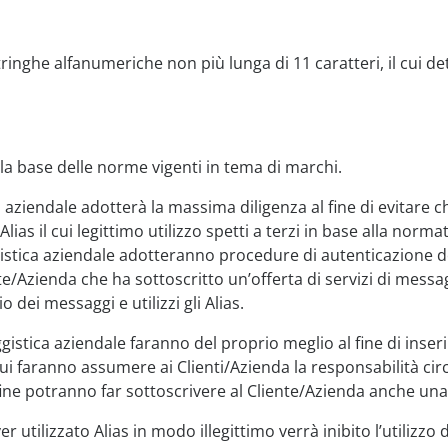
stringhe alfanumeriche non più lunga di 11 caratteri, il cui det
lla base delle norme vigenti in tema di marchi.
a aziendale adotterà la massima diligenza al fine di evitare che
ias il cui legittimo utilizzo spetti a terzi in base alla normat
ggistica aziendale adotteranno procedure di autenticazione d
te/Azienda che ha sottoscritto un’offerta di servizi di messag
 dei messaggi e utilizzi gli Alias.
aggistica aziendale faranno del proprio meglio al fine di inseri
i faranno assumere ai Clienti/Azienda la responsabilità circa l
ine potranno far sottoscrivere al Cliente/Azienda anche una
 utilizzato Alias in modo illegittimo verrà inibito l’utilizzo de