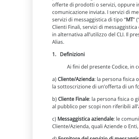
offerte di prodotti o servizi, oppure i
comunicazione inviata. I servizi di m
servizi di messaggistica di tipo “
MT
” (
Clienti Finali, servizi di messaggistica 
in alternativa all’utilizzo del CLI. Il
Alias.
1.
Definizioni
Ai fini del presente Codice, in coer
a)
Cliente/Azienda
: la persona fisica 
la sottoscrizione di un’offerta di un f
b)
Cliente Finale
: la persona fisica o 
al pubblico per scopi non riferibili al
c)
Messaggistica aziendale
: le comuni
Cliente/Azienda, quali Aziende o Enti, 
d)
Fornitore del servizio di messaggis