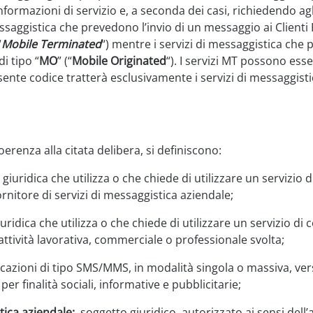
nformazioni di servizio e, a seconda dei casi, richiedendo agli 
essaggistica che prevedono l’invio di un messaggio ai Client
“
Mobile Terminated
“) mentre i servizi di messaggistica che
di tipo “
MO
” (“
Mobile Originated
“). I servizi MT possono esser
 presente codice tratterà esclusivamente i servizi di messaggist
enza alla citata delibera, si definiscono:
o giuridica che utilizza o che chiede di utilizzare un servizio
ornitore di servizi di messaggistica aziendale;
giuridica che utilizza o che chiede di utilizzare un servizio d
l’attività lavorativa, commerciale o professionale svolta;
cazioni di tipo SMS/MMS, in modalità singola o massiva, verso
per finalità sociali, informative e pubblicitarie;
tica aziendale:
soggetto giuridico autorizzato ai sensi dell’a