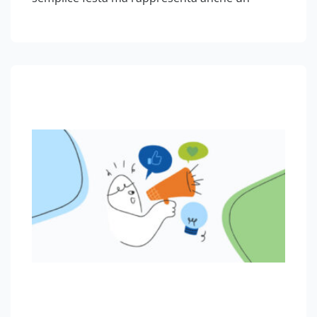
importante momento di riflessione, che va al di
là delle opportunità commerciali che può
generare. Si tratta comunque di un’occasione
di…