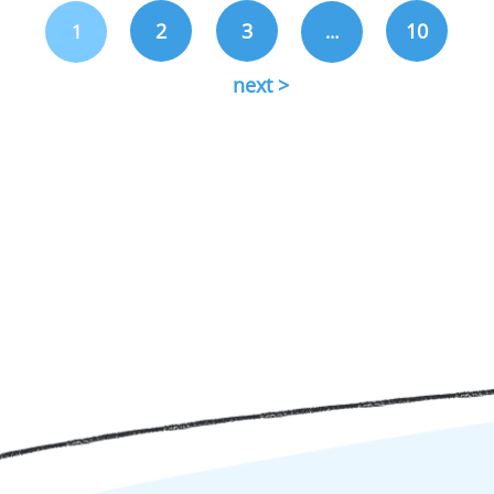
2
3
10
1
…
next >