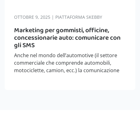
OTTOBRE 9, 2025 | PIATTAFORMA SKEBBY
Marketing per gommisti, officine,
concessionarie auto: comunicare con
gli SMS
Anche nel mondo dell’automotive (il settore
commerciale che comprende automobili,
motociclette, camion, ecc.) la comunicazione
efficace con i clienti è fondamentale per il
successo. Che tu gestisca una officina
meccanica, una concessionaria auto o
un’attività di vendita e montaggio di
pneumatici,…