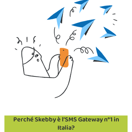
Perché Skebby è l’SMS Gateway n°1 in
Italia?