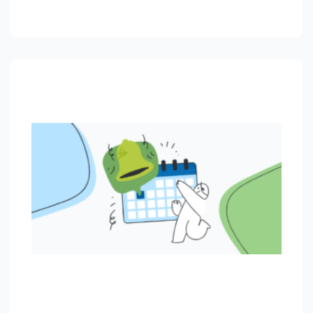
editoriale 2026 ben pianificato potrai
migliorare la tua strategia di invio SMS e di
aggiornamento dei tuoi social. Per questo
abbiamo…