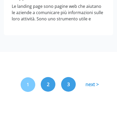
Le landing page sono pagine web che aiutano
le aziende a comunicare più informazioni sulle
loro attività. Sono uno strumento utile e
pratico, soprattutto quando sono ottimizzate
per la fruizione da smartphone, in modo tale
da accrescere di valore i contenuti…
2
3
next >
1